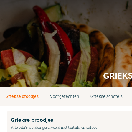
GRIEK
Griekse broodjes
Voorgerechten
Griekse schotels
Griekse broodjes
Alle pita's worden geserveerd met tzatziki en salade