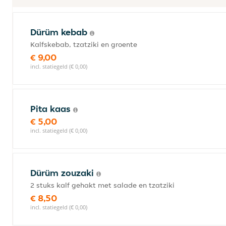
Dürüm kebab
Kalfskebab, tzatziki en groente
€ 9,00
incl. statiegeld (€ 0,00)
Pita kaas
€ 5,00
incl. statiegeld (€ 0,00)
Dürüm zouzaki
2 stuks kalf gehakt met salade en tzatziki
€ 8,50
incl. statiegeld (€ 0,00)