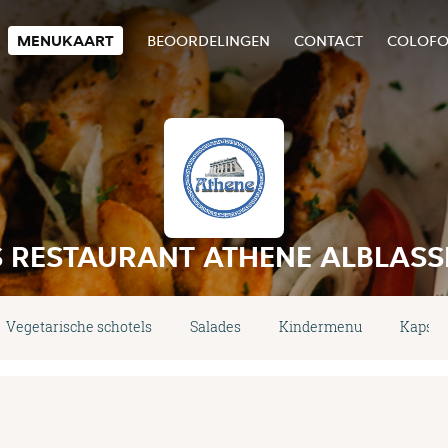
MENUKAART
BEOORDELINGEN
CONTACT
COLOF
S RESTAURANT ATHENE ALBLAS
Vegetarische schotels
Salades
Kindermenu
Kapsal