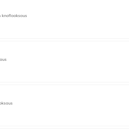
n knoflooksaus
saus
ooksaus