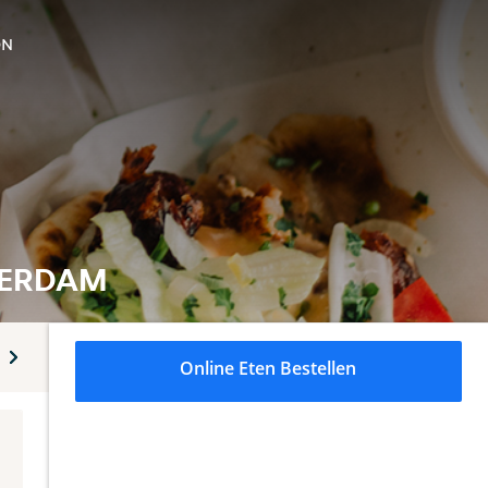
ON
SERDAM
on
Diverse extra's
Nagerechten
Ben & Jerry's 100ml
Online Eten Bestellen